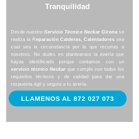
Tranquilidad
Desde nuestro
Servicio Técnico Neckar Girona
se
realiza la R
eparación Calderas, Calentadores
sea
cual sea la circunstancia por la que recurras a
nosotros. No dudes en plantearnos la avería que
hayas identificado porque contamos con un
servicio técnico Neckar
que cumple con todos los
requisitos técnicos y de calidad para dar una
respuesta ágil y segura a tu avería.
LLAMENOS AL 872 027 073