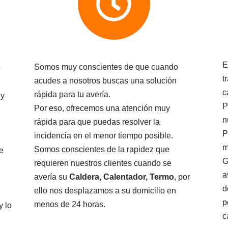
E
Somos muy conscientes de que cuando
o
t
acudes a nosotros buscas una solución
c
rápida para tu avería.
 y
P
Por eso, ofrecemos una atención muy
n
rápida para que puedas resolver la
P
incidencia en el menor tiempo posible.
m
Somos conscientes de la rapidez que
e
G
requieren nuestros clientes cuando se
a
avería su
Caldera, Calentador, Termo
, por
d
ello nos desplazamos a su domicilio en
p
menos de 24 horas.
y lo
c