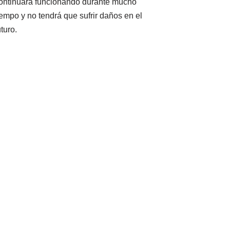
ontinuará funcionando durante mucho
iempo y no tendrá que sufrir daños en el
uturo.