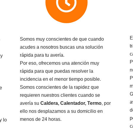
E
Somos muy conscientes de que cuando
o
t
acudes a nosotros buscas una solución
c
rápida para tu avería.
 y
P
Por eso, ofrecemos una atención muy
n
rápida para que puedas resolver la
P
incidencia en el menor tiempo posible.
m
Somos conscientes de la rapidez que
e
G
requieren nuestros clientes cuando se
a
avería su
Caldera, Calentador, Termo
, por
d
ello nos desplazamos a su domicilio en
p
menos de 24 horas.
y lo
c