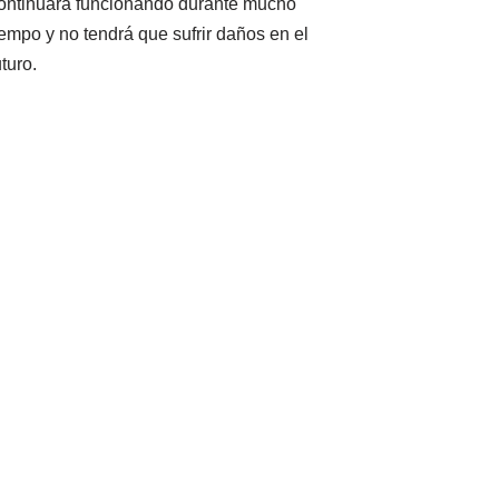
ontinuará funcionando durante mucho
iempo y no tendrá que sufrir daños en el
uturo.